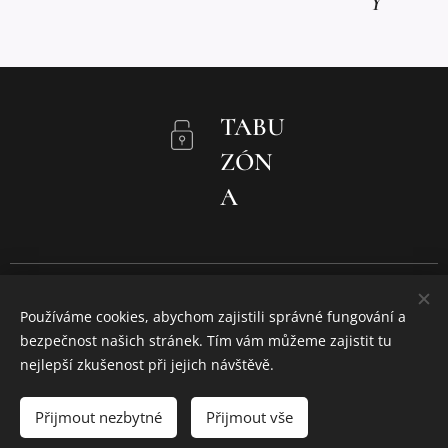
Y
TABU
ZÓN
A
8. ODDÍL HRANIČÁŘ KARVINÁ
Používáme cookies, abychom zajistili správné fungování a
KRTEK & CHYTROUŠ 2006-2026
bezpečnost našich stránek. Tím vám můžeme zajistit tu
DĚKUJEME
SPOLEČNOSTI WEBNODE ZA PODPORU!
Cookies
nejlepší zkušenost při jejich návštěvě.
Jazyky
Přijmout nezbytné
Přijmout vše
Čeština
English