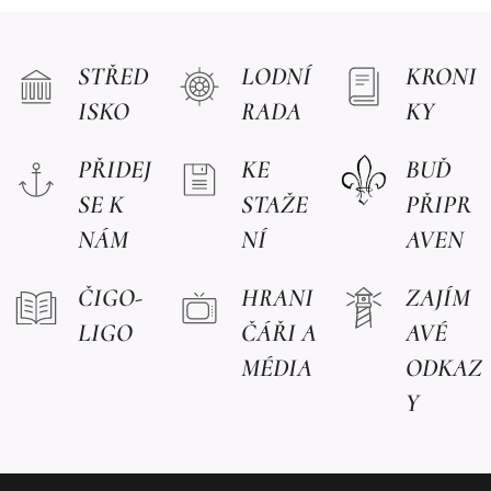
STŘED
LODNÍ
KRONI
ISKO
RADA
KY
PŘIDEJ
KE
BUĎ
SE K
STAŽE
PŘIPR
NÁM
NÍ
AVEN
ČIGO-
HRANI
ZAJÍM
LIGO
ČÁŘI A
AVÉ
MÉDIA
ODKAZ
Y