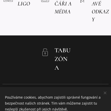
LIGO
ČÁŘI A
AVÉ
MÉDIA
ODKAZ
Y
TABU
ZÓN
A
8. ODDÍL HRANIČÁŘ KARVINÁ
Používáme cookies, abychom zajistili správné fungování a
KRTEK & CHYTROUŠ 2006-2026
bezpečnost našich stránek. Tím vám můžeme zajistit tu
DĚKUJEME
SPOLEČNOSTI WEBNODE ZA PODPORU!
Cookies
nejlepší zkušenost při jejich návštěvě.