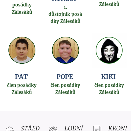
Zálesáků
posádky
1.
Zálesáků
důstojník
posá
dky Zálesáků
PAT
POPE
KIKI
člen posádky
člen posádky
člen posádky
Zálesáků
Zálesáků
Zálesáků
STŘED
LODNÍ
KRONI