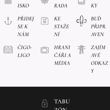
ISKO
RADA
KY
PŘIDEJ
KE
BUĎ
SE K
STAŽE
PŘIPR
NÁM
NÍ
AVEN
ČIGO-
HRANI
ZAJÍM
LIGO
ČÁŘI A
AVÉ
MÉDIA
ODKAZ
Y
TABU