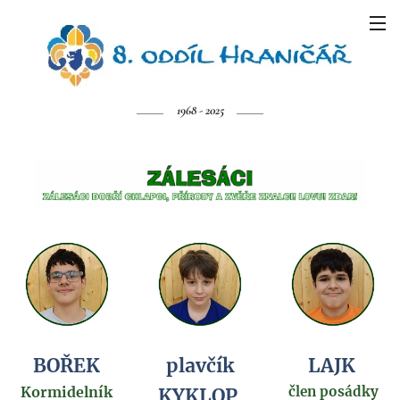
1968 - 2025
BOŘEK
plavčík
LAJK
Kormidelník
člen posádky
KYKLOP