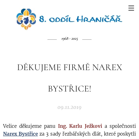
1968 - 2025
DĚKUJEME FIRMĚ NAREX
BYSTŘICE!
09.11.2019
Velice děkujeme panu
Ing. Karlu Ježkovi
a společnosti
Narex Bystřice
za 3 sady řezbářských dlát, které poskytli