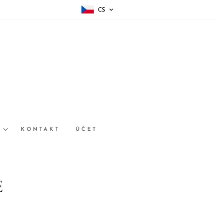
CS
E
KONTAKT
ÚČET
E