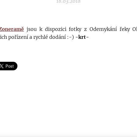
18.03.2018
Zoneramě
jsou k dispozici fotky z Odemykání řeky O
ich pořízení a rychlé dodání :-)
-krt-