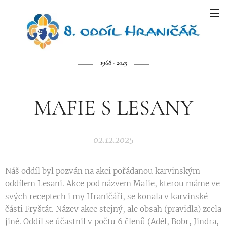
1968 - 2025
MAFIE S LESANY
02.12.2025
Náš oddíl byl pozván na akci pořádanou karvinským
oddílem Lesani. Akce pod názvem Mafie, kterou máme ve
svých receptech i my Hraničáři, se konala v karvinské
části Fryštát. Název akce stejný, ale obsah (pravidla) zcela
jiné. Oddíl se účastnil v počtu 6 členů (Adél, Bobr, Jindra,