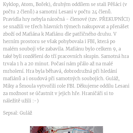
Kyklop, Atom, Bořek), druhým oddílem se stali Pěšáci (v
počtu 2 členů) a samotni Lesani v počtu 24 členů.
Pravidla hry nebyla náročná - členové (tzv. PŘEKUPNÍCI)
se snažili ve třech hlavních týmech nakupovat a přenášet
zboží od Mafiána k Mafiánu dle patřičného druhu. V
herním prostoru se však pohybovala i FBI, která po
malém souboji vše zabavila. Mafiánu bylo celkem 9, a
také byli rozděleni do tří pracovních skupin. Samotná hra
trvala 1 h a 20 minut. Počasí nám přálo až na malé
mrholení. Hra byla běhavá, dobrodružná při hledání
mafiánů a i osudová při samotných soubojích. Guláž,
Miky a Šmoula vytvořili role FBI. Děkujeme oddílu Lesani
za možnost se účastnit v jejich hře. Hraničáři si to
náležitě užili :-)
Sepsal: Guláž