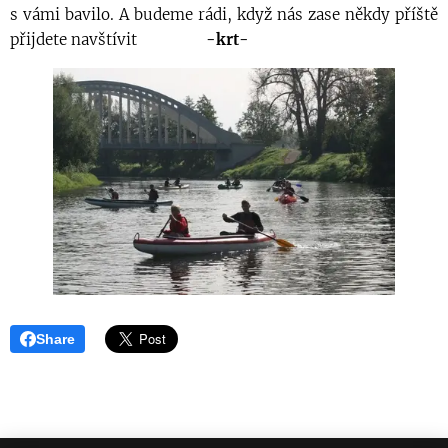
s vámi bavilo. A budeme rádi, když nás zase někdy příště
přijdete navštívit 🛶⚓️🙂
-krt-
Share