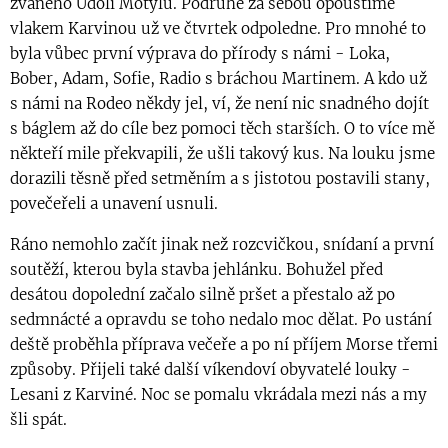
zvaného Údolí Motýlů. Podruhé za sebou opouštíme
vlakem Karvinou už ve čtvrtek odpoledne. Pro mnohé to
byla vůbec první výprava do přírody s námi - Loka,
Bober, Adam, Sofie, Radio s bráchou Martinem. A kdo už
s námi na Rodeo někdy jel, ví, že není nic snadného dojít
s báglem až do cíle bez pomoci těch starších. O to více mě
někteří mile překvapili, že ušli takový kus. Na louku jsme
dorazili těsně před setměním a s jistotou postavili stany,
povečeřeli a unavení usnuli.
Ráno nemohlo začít jinak než rozcvičkou, snídaní a první
soutěží, kterou byla stavba jehlánku. Bohužel před
desátou dopolední začalo silně pršet a přestalo až po
sedmnácté a opravdu se toho nedalo moc dělat. Po ustání
deště proběhla příprava večeře a po ní příjem Morse třemi
způsoby. Přijeli také další víkendoví obyvatelé louky -
Lesani z Karviné. Noc se pomalu vkrádala mezi nás a my
šli spát.