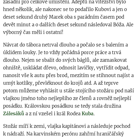
zásadní pro celkové umístění. Adeptů na vítězství bylo
hned několik, ale nakonec se to podařilo Kubovi a jen o
deset sekund druhý Marek oba s parádním časem pod
devět minut a o dalších deset sekund následoval Bóža. Ale
výborný čas měli i ostatní!
Návrat do tábora netrval dlouho a počalo se s balením a
úklidem louky. Je to vždy pořádná porce práce a trvá
dlouho. Nejen se sbalit do svých báglů, ale zamaskovat
ohniště, uskládat dřevo, odnosit lavičky, vytřídit odpad,
nanosit vše k autu přes brod, mezitím se stihnout najíst a
umýt kotlíky, převléknout do krojů atd. A až teprve
potom můžeme vyhlásit u stále stojícího stožáru pod naší
vlajkou jméno toho nejlepšího ze členů a rovněž nejlepší
posádku. Královskou posádkou se tedy stala družina
Zálesáků
a z ní vzešel i král Rodea
Kuba
.
Stožár míří k zemi, vlajka kapitánovi a následuje pochod
k nádraží. Na karvinském perónu zahřmí hraničářský