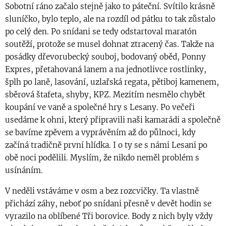
Sobotní ráno začalo stejně jako to páteční. Svítilo krásně
sluníčko, bylo teplo, ale na rozdíl od pátku to tak zůstalo
po celý den. Po snídani se tedy odstartoval maratón
soutěží, protože se musel dohnat ztracený čas. Takže na
posádky dřevorubecký souboj, bodovaný oběd, Ponny
Expres, přetahovaná lanem a na jednotlivce rostlinky,
šplh po laně, lasování, uzlařská regata, pětiboj kamenem,
sběrová štafeta, shyby, KPZ. Mezitím nesmělo chybět
koupání ve vaně a společné hry s Lesany. Po večeři
usedáme k ohni, který připravili naši kamarádi a společně
se bavíme zpěvem a vyprávěním až do půlnoci, kdy
začíná tradičně první hlídka. I o ty se s námi Lesani po
obě noci podělili. Myslím, že nikdo neměl problém s
usínáním.
V neděli vstáváme v osm a bez rozcvičky. Ta vlastně
přichází záhy, neboť po snídani přesně v devět hodin se
vyrazilo na oblíbené Tři borovice. Body z nich byly vždy