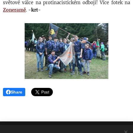
světové válce na protinacistickém odboji! Více fotek na
Zoneramě
.
-krt-
Share
8. ODDÍL HRANIČÁŘ KARVINÁ