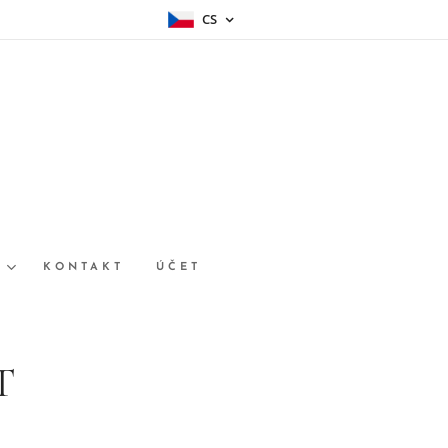
CS
E
KONTAKT
ÚČET
T