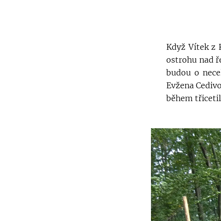
Když Vítek z 
ostrohu nad ře
budou o necel
Evžena Cedivo
během třicetil