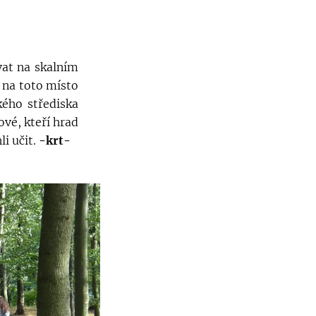
vat na skalním
ě na toto místo
kého střediska
vé, kteří hrad
li učit.
-krt-