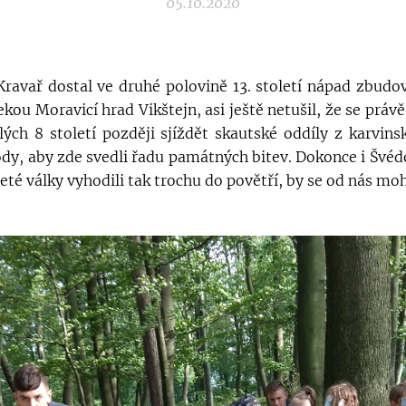
05.10.2020
Kravař dostal ve druhé polovině 13. století nápad zbudo
kou Moravicí hrad Vikštejn, asi ještě netušil, že se práv
ých 8 století později sjíždět skautské oddíly z karvins
dy, aby zde svedli řadu památných bitev. Dokonce i Švédo
eté války vyhodili tak trochu do povětří, by se od nás moh