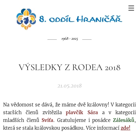
1968 - 2025
VÝSLEDKY Z RODEA 2018
21.05.2018
Na vědomost se dává, že máme dvě královny! V kategorii
starších členů zvítězila
plavčík Sára
a v kategorii
mladších členů
Svíťa
. Gratulujeme i posádce
Zálesáků
,
která se stala královskou posádkou. Více informací
zde!