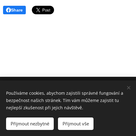
Share
8. ODDÍL HRANIČÁŘ KARVINÁ
Používáme cookies, abychom zajistili správné fungování a
KRTEK & CHYTROUŠ 2006-2026
bezpečnost našich stránek. Tím vám můžeme zajistit tu
DĚKUJEME
SPOLEČNOSTI WEBNODE ZA PODPORU!
Cookies
nejlepší zkušenost při jejich návštěvě.
Jazyky
Přijmout nezbytné
Přijmout vše
Čeština
English