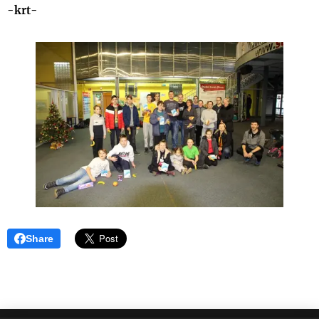
-krt-
Share