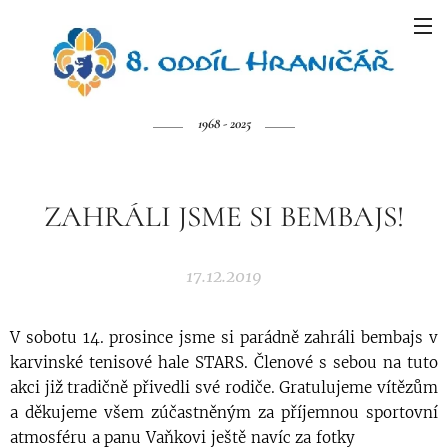
1968 - 2025
ZAHRÁLI JSME SI BEMBAJS!
17.12.2019
V sobotu 14. prosince jsme si parádně zahráli bembajs v
karvinské tenisové hale STARS. Členové s sebou na tuto
akci již tradičně přivedli své rodiče. Gratulujeme vítězům
a děkujeme všem zúčastněným za příjemnou sportovní
atmosféru a panu Vaňkovi ještě navíc za fotky 🏸🏆⚜️👍