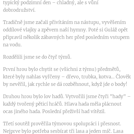
typický podzimní den – chladný, ale s vůní
dobrodružství.
Tradičně jsme začali přivítáním na nástupu, vyvěšením
oddílové vlajky a zpěvem naší hymny. Poté si Guláž opět
připravil několik zábavných her před posledním vstupem
na vodu.
Rozdělili jsme se do čtyř týmů.
První hrou bylo chytit se (všichni z týmu) předmětů,
které byly nahlas vyřčeny – dřevo, trubka, kotva... Člověk
by nevěřil, jak rychle se dá rozběhnout, když jde o body!
Druhou hrou bylo lov hadů. Vytvořili jsme čtyři "hady" –
každý tvořený pěticí hráčů. Hlava hada měla plácnout
ocas jiného hada. Poslední přeživší had vítězil.
Třetí soutěž prověřila týmovou spolupráci i přesnost.
Nejprve bylo potřeba sesbírat tři lasa a jeden míč. Lasa