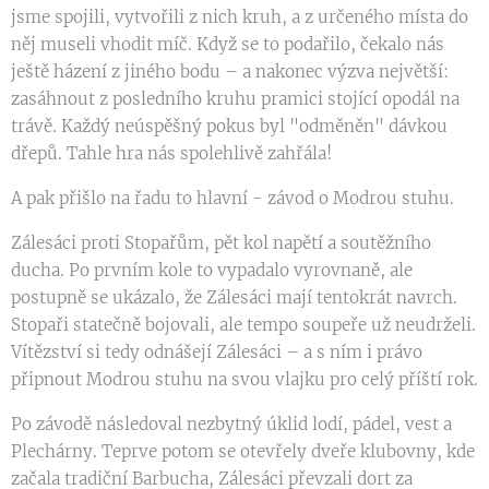
jsme spojili, vytvořili z nich kruh, a z určeného místa do
něj museli vhodit míč. Když se to podařilo, čekalo nás
ještě házení z jiného bodu – a nakonec výzva největší:
zasáhnout z posledního kruhu pramici stojící opodál na
trávě. Každý neúspěšný pokus byl "odměněn" dávkou
dřepů. Tahle hra nás spolehlivě zahřála!
A pak přišlo na řadu to hlavní - závod o Modrou stuhu.
Zálesáci proti Stopařům, pět kol napětí a soutěžního
ducha. Po prvním kole to vypadalo vyrovnaně, ale
postupně se ukázalo, že Zálesáci mají tentokrát navrch.
Stopaři statečně bojovali, ale tempo soupeře už neudrželi.
Vítězství si tedy odnášejí Zálesáci – a s ním i právo
připnout Modrou stuhu na svou vlajku pro celý příští rok.
Po závodě následoval nezbytný úklid lodí, pádel, vest a
Plechárny. Teprve potom se otevřely dveře klubovny, kde
začala tradiční Barbucha, Zálesáci převzali dort za