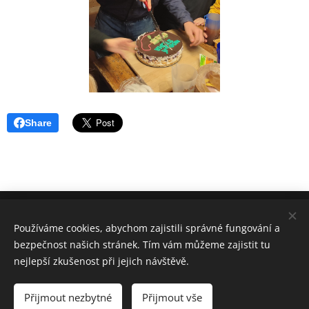
Share
8. ODDÍL HRANIČÁŘ KARVINÁ
Používáme cookies, abychom zajistili správné fungování a
KRTEK & CHYTROUŠ 2006-2026
bezpečnost našich stránek. Tím vám můžeme zajistit tu
DĚKUJEME
SPOLEČNOSTI WEBNODE ZA PODPORU!
Cookies
nejlepší zkušenost při jejich návštěvě.
Jazyky
Přijmout nezbytné
Přijmout vše
Čeština
English